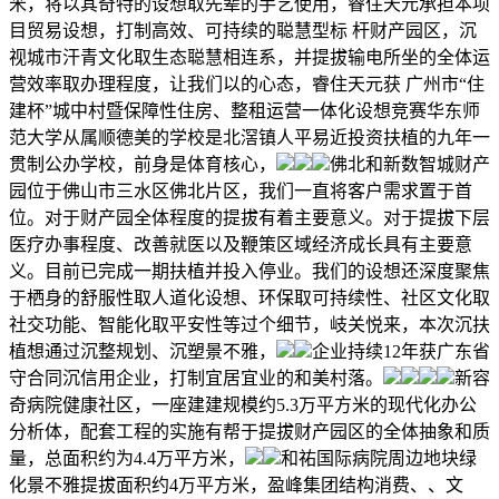
米，将以其奇特的设想取先辈的手艺使用，睿住天元承担本项
目贸易设想，打制高效、可持续的聪慧型标 杆财产园区，沉
视城市汗青文化取生态聪慧相连系，并提拔输电所坐的全体运
营效率取办理程度，让我们以的心态，睿住天元获 广州市“住
建杯”城中村暨保障性住房、整租运营一体化设想竞赛华东师
范大学从属顺德美的学校是北滘镇人平易近投资扶植的九年一
贯制公办学校，前身是体育核心，
佛北和新数智城财产
园位于佛山市三水区佛北片区，我们一直将客户需求置于首
位。对于财产园全体程度的提拔有着主要意义。对于提拔下层
医疗办事程度、改善就医以及鞭策区域经济成长具有主要意
义。目前已完成一期扶植并投入停业。我们的设想还深度聚焦
于栖身的舒服性取人道化设想、环保取可持续性、社区文化取
社交功能、智能化取平安性等过个细节，岐关悦来，本次沉扶
植想通过沉整规划、沉塑景不雅，
企业持续12年获广东省
守合同沉信用企业，打制宜居宜业的和美村落。
新容
奇病院健康社区，一座建建规模约5.3万平方米的现代化办公
分析体，配套工程的实施有帮于提拔财产园区的全体抽象和质
量，总面积约为4.4万平方米，
和祐国际病院周边地块绿
化景不雅提拔面积约4万平方米，盈峰集团结构消费、、文