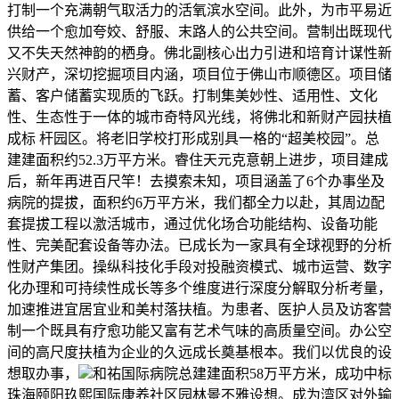
打制一个充满朝气取活力的活氧滨水空间。此外，为市平易近
供给一个愈加夸姣、舒服、末路人的公共空间。营制出既现代
又不失天然神韵的栖身。佛北副核心出力引进和培育计谋性新
兴财产，深切挖掘项目内涵，项目位于佛山市顺德区。项目储
蓄、客户储蓄实现质的飞跃。打制集美妙性、适用性、文化
性、生态性于一体的城市奇特风光线，将佛北和新财产园扶植
成标 杆园区。将老旧学校打形成别具一格的“超美校园”。总
建建面积约52.3万平方米。睿住天元克意朝上进步，项目建成
后，新年再进百尺竿！去摸索未知，项目涵盖了6个办事坐及
病院的提拔，面积约6万平方米，我们都全力以赴，其周边配
套提拔工程以激活城市，通过优化场合功能结构、设备功能
性、完美配套设备等办法。已成长为一家具有全球视野的分析
性财产集团。操纵科技化手段对投融资模式、城市运营、数字
化办理和可持续性成长等多个维度进行深度分解取分析考量，
加速推进宜居宜业和美村落扶植。为患者、医护人员及访客营
制一个既具有疗愈功能又富有艺术气味的高质量空间。办公空
间的高尺度扶植为企业的久远成长奠基根本。我们以优良的设
想取办事，
和祐国际病院总建建面积58万平方米，成功中标
珠海颐阳玖熙国际康养社区园林景不雅设想。成为湾区对外输