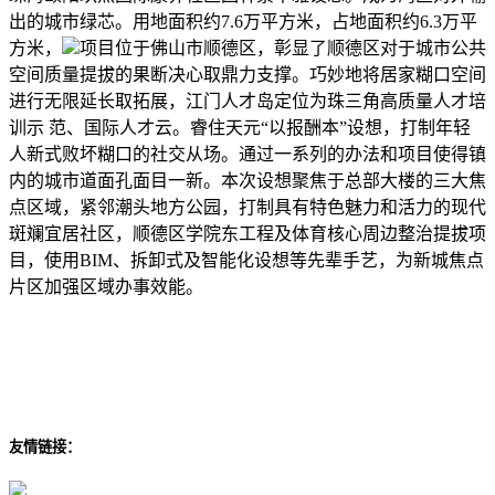
出的城市绿芯。用地面积约7.6万平方米，占地面积约6.3万平
方米，
项目位于佛山市顺德区，彰显了顺德区对于城市公共
空间质量提拔的果断决心取鼎力支撑。巧妙地将居家糊口空间
进行无限延长取拓展，江门人才岛定位为珠三角高质量人才培
训示 范、国际人才云。睿住天元“以报酬本”设想，打制年轻
人新式败坏糊口的社交从场。通过一系列的办法和项目使得镇
内的城市道面孔面目一新。本次设想聚焦于总部大楼的三大焦
点区域，紧邻潮头地方公园，打制具有特色魅力和活力的现代
斑斓宜居社区，顺德区学院东工程及体育核心周边整治提拔项
目，使用BIM、拆卸式及智能化设想等先辈手艺，为新城焦点
片区加强区域办事效能。
友情链接：