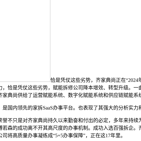
恰是凭仗这些劣势，齐家典尚正在“202
力，恰是凭仗这些劣势，赋能拆修公司降本增效、转型升级。一
，齐家典尚供给了运营赋能系统、数字化赋能系统和供应链赋能
国内领先的家拆SaaS办事平台。也表现了其强大的分析实力
誉不只是对齐家典尚持久以来勤奋和付出的必定，多年来持续为
博若森的成功离不开其高尺度的办事机制。成功入选百强拆企。
将高质量办事凝练成“5+5办事保障”，正在这17年里。