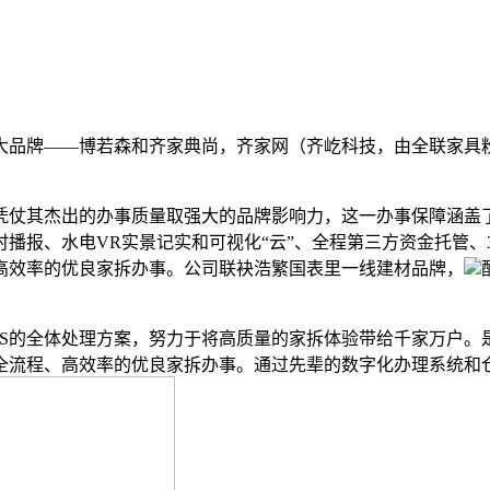
牌——博若森和齐家典尚，齐家网（齐屹科技，由全联家具粉饰业
其杰出的办事质量取强大的品牌影响力，这一办事保障涵盖了衡
播报、水电VR实景记实和可视化“云”、全程第三方资金托管、3
高效率的优良家拆办事。公司联袂浩繁国表里一线建材品牌，
S的全体处理方案，努力于将高质量的家拆体验带给千家万户。
全流程、高效率的优良家拆办事。通过先辈的数字化办理系统和