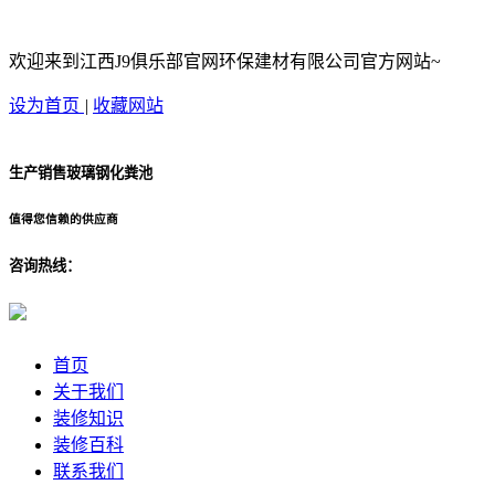
欢迎来到江西J9俱乐部官网环保建材有限公司官方网站~
设为首页
|
收藏网站
生产销售玻璃钢化粪池
值得您信赖的供应商
咨询热线：
首页
关于我们
装修知识
装修百科
联系我们