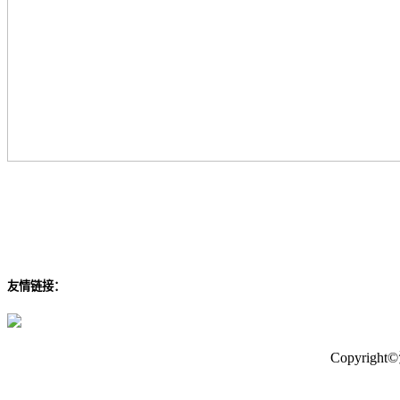
友情链接：
Copyri