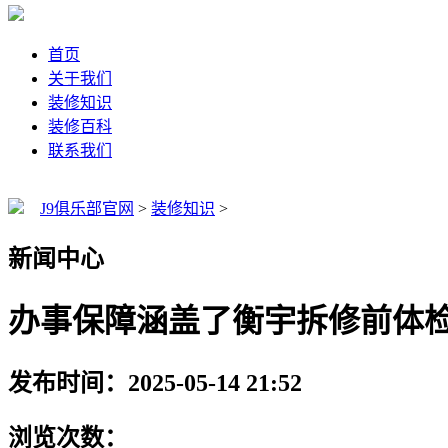
首页
关于我们
装修知识
装修百科
联系我们
J9俱乐部官网
>
装修知识
>
新闻中心
办事保障涵盖了衡宇拆修前体检
发布时间：2025-05-14 21:52
浏览次数：