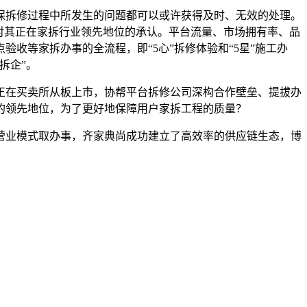
拆修过程中所发生的问题都可以或许获得及时、无效的处理。
是对其正在家拆行业领先地位的承认。平台流量、市场拥有率、品
收等家拆办事的全流程，即“5心”拆修体验和“5星”施工办
拆企”。
在买卖所从板上市，协帮平台拆修公司深构合作壁垒、提拔办
内的领先地位，为了更好地保障用户家拆工程的质量？
营业模式取办事，齐家典尚成功建立了高效率的供应链生态，博