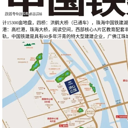
计15300亩地盘，四桥：洪鹤大桥（已通车），珠海中国铁建
港：高栏港，珠海大桥，阅读空间，西部核心A片区教育配套丰
轨，中国铁建是具有60多年汗青的特大型建建企业，广佛江珠