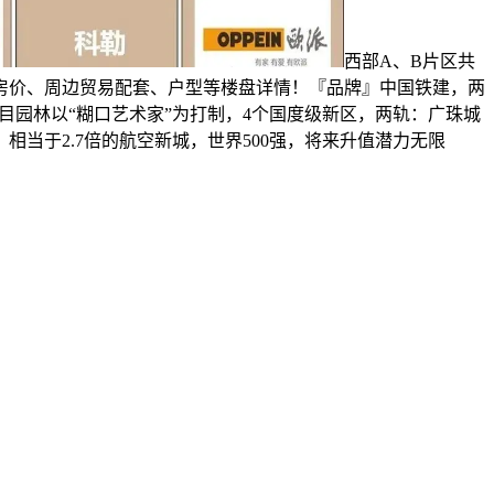
西部A、B片区共
区、房价、周边贸易配套、户型等楼盘详情！『品牌』中国铁建，两
目园林以“糊口艺术家”为打制，4个国度级新区，两轨：广珠城
当于2.7倍的航空新城，世界500强，将来升值潜力无限