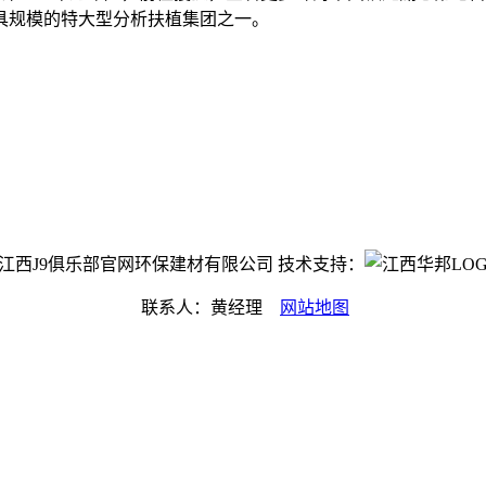
具规模的特大型分析扶植集团之一。
ght©江西J9俱乐部官网环保建材有限公司 技术支持：
联系人：黄经理
网站地图