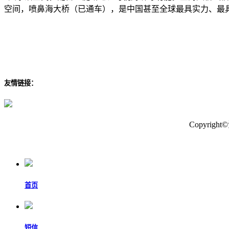
空间，喷鼻海大桥（已通车），是中国甚至全球最具实力、最
友情链接：
Copyri
首页
短信