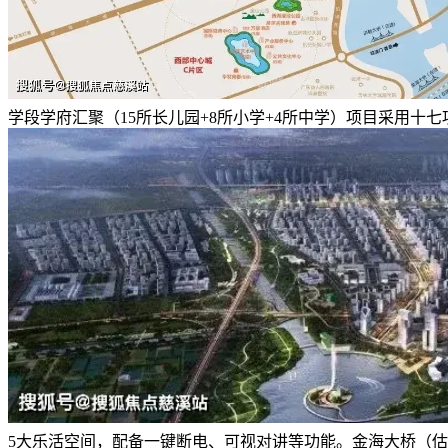
学段学府汇聚（15所长儿园+8所小学+4所中学）项目采用
5大乐活空间，配备一键断电、可视对讲等功能。金海大桥（估