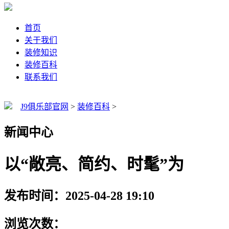
首页
关于我们
装修知识
装修百科
联系我们
J9俱乐部官网
>
装修百科
>
新闻中心
以“敞亮、简约、时髦”为
发布时间：2025-04-28 19:10
浏览次数：