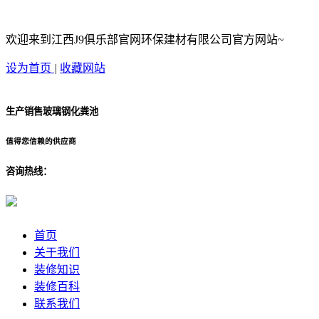
欢迎来到江西J9俱乐部官网环保建材有限公司官方网站~
设为首页
|
收藏网站
生产销售玻璃钢化粪池
值得您信赖的供应商
咨询热线：
首页
关于我们
装修知识
装修百科
联系我们