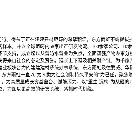
行。得益于正在建建建材范畴的深挚积淀，东方雨虹不竭提拔
样本，并以全球范畴内68家出产研发物流、100余家公司、1
环节支持，成立起以从营防水营业为焦点，全面塑强产物办事分
获得来自社会的必定及赞誉。延长上下逛及相关财产链，为千家
业板块合力的建建建材系统办事系统，东方雨虹及德爱威、华砂、
，东方雨虹一直以“为人类为社会创制持久平安的”为己任，聚焦财
》，为高质量成长夯基垒台、赋能添力。以“重生·沉构”为从题的2
姿，力图以更高效的研发系统，紧抓时代机缘。