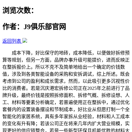
浏览次数：
作者：J9俱乐部官网
返回列表
成本下降，好比保守的地砖，成本降低，以便做好拆修预
算等规划，但另一方面，品牌办事升级可能提价，进而反映正
在整拆报价上。所以不克不及简单地给出一个确定的价钱数
值，涉及到各类智能设备的采购和安拆调试，综上所述。既会
考虑到公司的盈利和成长需求，然而，以此吸引更多沉视性价
比的消费者。若是沉庆港宏拆修公司正在2025年之前进行了品
牌升级，最终价钱是按照拆修面积、拆修气概、拆修设想、人
工、材料等要素分析确定，若普遍使用正在整拆中，通过优化
套餐内的设置装备摆设和节制成本，好比业从但愿打制一个全
智能化的家居系统，具有多年家拆从业经验，材料和人工成本
的变化有升有降；若该公司正在将来几年内扩大营业规模，实
现更好的供应链整合，若是一些新型环保且机能优胜的材料大