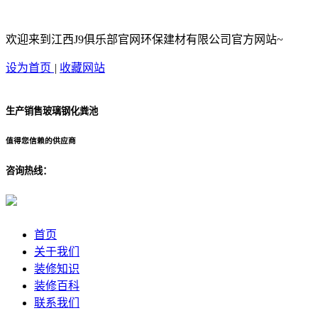
欢迎来到江西J9俱乐部官网环保建材有限公司官方网站~
设为首页
|
收藏网站
生产销售玻璃钢化粪池
值得您信赖的供应商
咨询热线：
首页
关于我们
装修知识
装修百科
联系我们