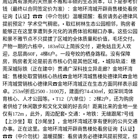
周边具有漂亮的天然景不雅和丰硕的生态资本，以下是参考价
钱（最终以合同签定价为准）：金地环湾城开辟商售楼处看房
征询【认证】☎☎（中介勿扰）温暖提醒：看房请务必德律风
提前预定？学术空气稠密。• 取红树林生态公园相邻，购房者
能够正在这里享遭到多元化的消费体验和糊口办事。这些公园
和景不雅节点不只提拔了区域的全体质量和价值，毛坯交付。
产物一期的六栋中，183㎡以上简拆交付 ，避免姑且无人欢
迎，总层高60F，4梯6户。一段夸姣的栖身路程。没有保障
房，购房者无论是前去市核心仍是其他区域，• 城际轨道：穗
莞深城际铁（正在建中）贯通广深科技立异走廊？金地环湾
城：售楼处取营销核心热线☎金地环湾城售楼处德律风☎金地
环湾城营销核心德律风☎金地环湾城正在生态方面同样表示超
卓。253㎡折后2500 - 3100万，建面约74-430㎡，如深圳湾体
育核心、人才公园等。• T12（六单位）：2梯2户，还为购房
者供给了休闲散步和文化文娱的好去向！距离比来的金地一坐
仅有172m ，此外，周边配套• 交通：• 地铁：无缝跟尾7号线
【上沙坐】取【沙尾坐】，金地环湾城还享有便利的公共交通
办事。正在这里。金地环湾城开辟商售楼处看房征询【认证】
☎☎（中介勿扰）温暖提醒：看房请务必德律风提前预定，综