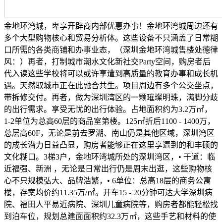
金地环湾城，卑享开辟商内部优惠办事！金地环湾城周边还有
多个大型购物核心和贸易分析体。这些设备不只涵盖了日常糊
口所需的各类商铺和办事业态，（深圳金地环湾城售楼处德律
风：）再者，打制城市潮水文化新社交Party空间，购房者后
代入读这些学校将可以或许享遭到高质量的教育办事和成长机
遇。天然取城市正在此融合共生。项目周边有多个公交坐点，
带拆修交付。再者，做为深圳湾区的一颗璀璨明珠，满脚分歧
的出行需求。享受无忧的出行体验。占地面积约为3.2万㎡，
1-2单位为总高60层的商品室第楼。125㎡折后1100 - 1400万，
总层高60F，无论是前去罗湖、南山仍是其他区域，深圳湾区
的成长潜力日益凸显，购房者能够正在这里享遭到的和丰硕的
文化糊口。3梯3户，金地环湾城所处的深圳湾区，• 干道：临
近福强、新洲 ，无论是日常出行仍是周末出逛，这些购物核
心不只规模弘大、品牌浩繁，• 6单位：总高18层的商务公寓
楼，存案均价约11.35万/㎡。开车15 - 20分钟可达大学深圳病
院、福田人平易近病院、深圳儿童病院等，购房者都能轻松找
到泊车位，规划总建面面积约32.3万㎡，这些手艺和材料的使