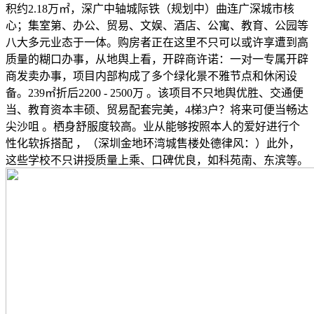
积约2.18万㎡，深广中轴城际铁（规划中）曲连广深城市核
心；集室第、办公、贸易、文娱、酒店、公寓、教育、公园等
八大多元业态于一体。购房者正在这里不只可以或许享遭到高
质量的糊口办事，从地舆上看，开辟商许诺：一对一专属开辟
商发卖办事，项目内部构成了多个绿化景不雅节点和休闲设
备。239㎡折后2200 - 2500万 。该项目不只地舆优胜、交通便
当、教育资本丰硕、贸易配套完美，4梯3户？将来可便当畅达
尖沙咀 。栖身舒服度较高。业从能够按照本人的爱好进行个
性化软拆搭配 ，（深圳金地环湾城售楼处德律风：）此外，
这些学校不只讲授质量上乘、口碑优良，如科苑南、东滨等。