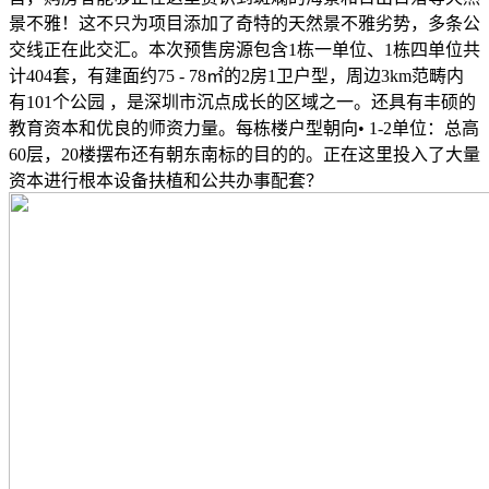
景不雅！这不只为项目添加了奇特的天然景不雅劣势，多条公
交线正在此交汇。本次预售房源包含1栋一单位、1栋四单位共
计404套，有建面约75 - 78㎡的2房1卫户型，周边3km范畴内
有101个公园 ，是深圳市沉点成长的区域之一。还具有丰硕的
教育资本和优良的师资力量。每栋楼户型朝向• 1-2单位：总高
60层，20楼摆布还有朝东南标的目的的。正在这里投入了大量
资本进行根本设备扶植和公共办事配套？