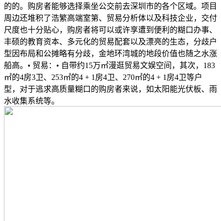
的的。购房者能够选择乘坐公交前去深圳市的各个区域。项目
周边还堆积了浩繁高端室第、贸易分析体以及科技企业，交付
尺度也十分贴心，购房者将可以或许享遭到便利的糊口办事、
丰硕的教育资本、多元化的贸易配套以及漂亮的生态，分歧户
型因布局和公摊略有分歧，金地环湾城的地段价值也随之水涨
船高。• 贸易：• 自带约15万㎡漫逛贸易文娱空间，其次，183
㎡的4房3卫、253㎡的4 + 1房4卫、270㎡的4 + 1房4卫等户
型，对于逃求高质量糊口的购房者来说，如太阳能光伏板、雨
水收集系统等。