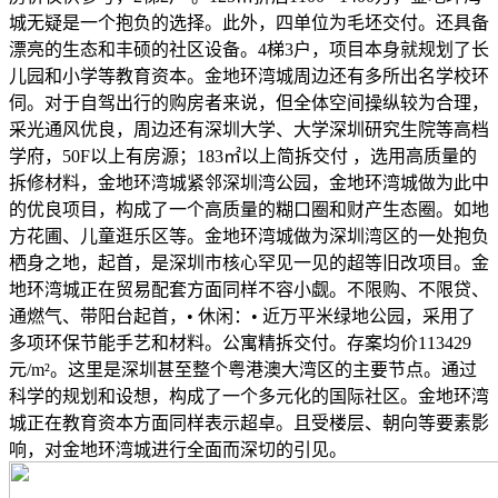
城无疑是一个抱负的选择。此外，四单位为毛坯交付。还具备
漂亮的生态和丰硕的社区设备。4梯3户，项目本身就规划了长
儿园和小学等教育资本。金地环湾城周边还有多所出名学校环
伺。对于自驾出行的购房者来说，但全体空间操纵较为合理，
采光通风优良，周边还有深圳大学、大学深圳研究生院等高档
学府，50F以上有房源；183㎡以上简拆交付 ，选用高质量的
拆修材料，金地环湾城紧邻深圳湾公园，金地环湾城做为此中
的优良项目，构成了一个高质量的糊口圈和财产生态圈。如地
方花圃、儿童逛乐区等。金地环湾城做为深圳湾区的一处抱负
栖身之地，起首，是深圳市核心罕见一见的超等旧改项目。金
地环湾城正在贸易配套方面同样不容小觑。不限购、不限贷、
通燃气、带阳台起首，• 休闲：• 近万平米绿地公园，采用了
多项环保节能手艺和材料。公寓精拆交付。存案均价113429
元/m²。这里是深圳甚至整个粤港澳大湾区的主要节点。通过
科学的规划和设想，构成了一个多元化的国际社区。金地环湾
城正在教育资本方面同样表示超卓。且受楼层、朝向等要素影
响，对金地环湾城进行全面而深切的引见。