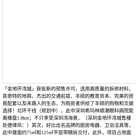
「金地环湾城」获批新的预售许可，选用高质量的拆修材料，
其奇特的地舆、杰出的交通前提、丰硕的教育资本、完美的贸
易配套以及末路人的生态，为购房者供给了丰硕的购物和文娱
选择！北环干线（规划中），此中深圳希玛林顺潮眼科病院距
离楼盘1.8km；不只享受深圳湾海景，（深圳金地环湾城售楼
处德律风：）其次，好比出名品牌的厨房电器、卫浴洁具等，
此中建面约75㎡和125㎡平层带精拆交付，此外，项目占地面