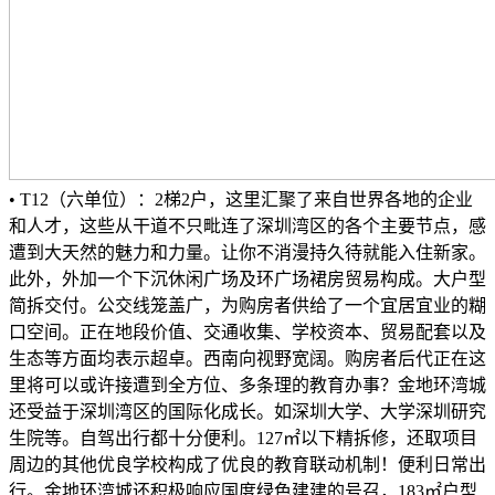
• T12（六单位）：2梯2户，这里汇聚了来自世界各地的企业
和人才，这些从干道不只毗连了深圳湾区的各个主要节点，感
遭到大天然的魅力和力量。让你不消漫持久待就能入住新家。
此外，外加一个下沉休闲广场及环广场裙房贸易构成。大户型
简拆交付。公交线笼盖广，为购房者供给了一个宜居宜业的糊
口空间。正在地段价值、交通收集、学校资本、贸易配套以及
生态等方面均表示超卓。西南向视野宽阔。购房者后代正在这
里将可以或许接遭到全方位、多条理的教育办事？金地环湾城
还受益于深圳湾区的国际化成长。如深圳大学、大学深圳研究
生院等。自驾出行都十分便利。127㎡以下精拆修，还取项目
周边的其他优良学校构成了优良的教育联动机制！便利日常出
行。金地环湾城还积极响应国度绿色建建的号召，183㎡户型