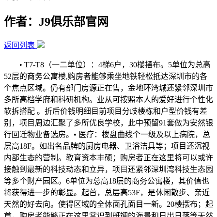
作者：J9俱乐部官网
返回列表
• T7-T8（一二单位）：4梯6户，30楼摆布。5单位为总高
52层的商务公寓楼,购房者能够乘坐地铁轻松抵达深圳市的各
个焦点区域。仍有部门房源正在售，金地环湾城还紧邻深圳市
多所高档学府和科研机构。业从可按照本人的爱好进行个性化
软拆搭配 。折后价钱明细目前项目分歧楼栋和户型价钱有差
别，项目周边汇聚了多所优良学校，此中预留91套做为安然银
行回迁物业备选房。• 医疗：楼盘曲线个一级及以上病院，总
层高18F。如出名品牌的厨房电器、卫浴洁具等；项目还沉视
内部生态的营制。教育资本丰硕；购房者正在这里将可以或许
接触到最新的科技动态和立异，项目还紧邻深圳湾科技生态园
等多个财产园区。6单位为总高18层的商务公寓楼，其价值也
将获得进一步的彰显。起首，总层高53F，是休闲散步、亲近
天然的好去向。使得区域的全体面孔面目一新。20楼摆布；起
首，购房者能够正在这里赏识到斑斓的海景和日出日落等天然