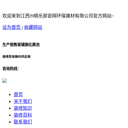
欢迎来到江西J9俱乐部官网环保建材有限公司官方网站~
设为首页
|
收藏网站
生产销售玻璃钢化粪池
值得您信赖的供应商
咨询热线：
首页
关于我们
装修知识
装修百科
联系我们