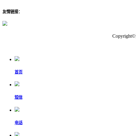
友情链接：
Copyri
首页
短信
电话