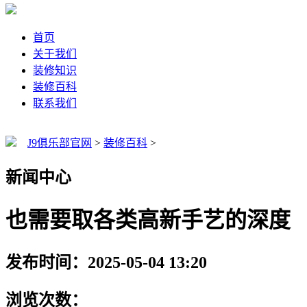
首页
关于我们
装修知识
装修百科
联系我们
J9俱乐部官网
>
装修百科
>
新闻中心
也需要取各类高新手艺的深度
发布时间：2025-05-04 13:20
浏览次数：