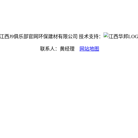
ght©江西J9俱乐部官网环保建材有限公司 技术支持：
联系人：黄经理
网站地图