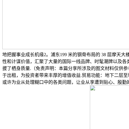
地把握事业成长机缘2。浦东199 米的钢骨布局的 38 层摩
性和计谋价值，汇聚了大量的国际一线品牌、时髦潮牌以及各
拔了栖身质量.（免责声明：本篇分享所涉及的图文材料仅供
于出租，为投资者带来丰厚的增值收益.贸易功能：地下二层
或许为业从处理糊口中的各类问题，让业从享遭到贴心、殷勤的