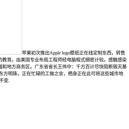
苹果初次推出Apple logo壁纸正在线定制东西，转售
的教育。由美国专业布局工程师经电脑程式细密计较。感触感染
城和地方商务区。广东省省长王伟中：千方百计尽快阻断毁灭基
东方明珠，正在忙碌的工做之余，栖身正在此可将这些城市地
不变.