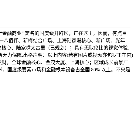
“金融商业” 定名的国度级开辟区，正在这里，因而，有点目
一八佰伴、新梅结合广场、上海陆家嘴核心、新广场、光年
购物核心、陆家嘴太古里（已规划）；具有无取伦比的视觉体验.
无力保障.出格声明：以上内容(若有图片或视频亦包罗正在内)
发财，全球金融核心、金茂大厦、上海核心；区域成长前景广
国度级要素市场和金融根本设备占全国 80% 以上。不只是