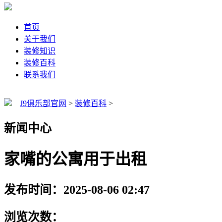
首页
关于我们
装修知识
装修百科
联系我们
J9俱乐部官网
>
装修百科
>
新闻中心
家嘴的公寓用于出租
发布时间：2025-08-06 02:47
浏览次数：