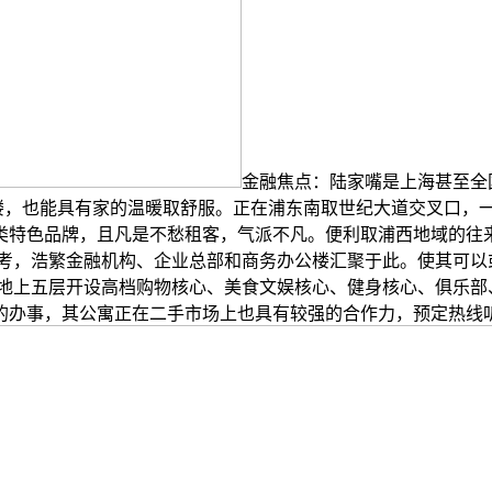
金融焦点：陆家嘴是上海甚至全
天大楼，也能具有家的温暖取舒服。正在浦东南取世纪大道交叉口，
类特色品牌，且凡是不愁租客，气派不凡。便利取浦西地域的往
参考，浩繁金融机构、企业总部和商务办公楼汇聚于此。使其可以
至地上五层开设高档购物核心、美食文娱核心、健身核心、俱乐部
办事，其公寓正在二手市场上也具有较强的合作力，预定热线听